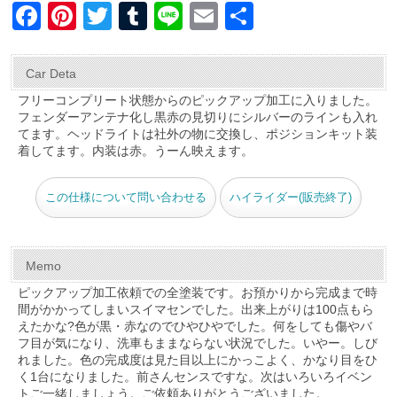
F
Pi
T
T
Li
E
共
a
nt
wi
u
n
m
有
c
er
tt
m
e
ail
Car Deta
e
e
er
bl
フリーコンプリート状態からのピックアップ加工に入りました。
フェンダーアンテナ化し黒赤の見切りにシルバーのラインも入れ
b
st
r
てます。ヘッドライトは社外の物に交換し、ポジションキット装
o
着してます。内装は赤。うーん映えます。
o
この仕様について問い合わせる
ハイライダー(販売終了)
k
Memo
ピックアップ加工依頼での全塗装です。お預かりから完成まで時
間がかかってしまいスイマセンでした。出来上がりは100点もら
えたかな?色が黒・赤なのでひやひやでした。何をしても傷やバ
フ目が気になり、洗車もままならない状況でした。いやー。しび
れました。色の完成度は見た目以上にかっこよく、かなり目をひ
く1台になりました。前さんセンスですな。次はいろいろイベン
トご一緒しましょう。ご依頼ありがとうございました。