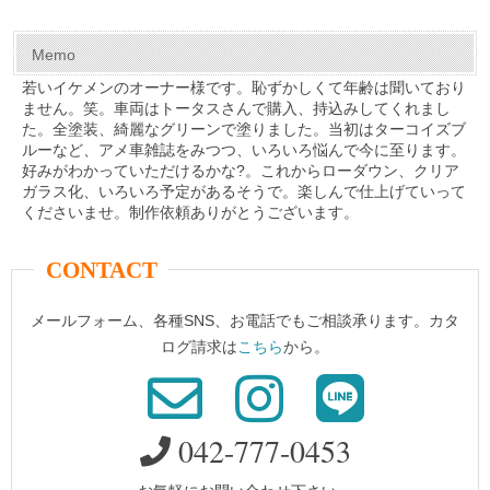
k
Memo
若いイケメンのオーナー様です。恥ずかしくて年齢は聞いており
ません。笑。車両はトータスさんで購入、持込みしてくれまし
た。全塗装、綺麗なグリーンで塗りました。当初はターコイズブ
ルーなど、アメ車雑誌をみつつ、いろいろ悩んで今に至ります。
好みがわかっていただけるかな?。これからローダウン、クリア
ガラス化、いろいろ予定があるそうで。楽しんで仕上げていって
くださいませ。制作依頼ありがとうございます。
CONTACT
メールフォーム、各種SNS、お電話でもご相談承ります。カタ
ログ請求は
こちら
から。
042-777-0453