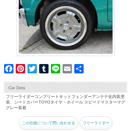
F
Pi
T
T
Li
E
共
a
nt
wi
u
n
m
有
c
er
tt
m
e
ail
Car Deta
e
e
er
bl
フリーライダーコンプリートキットフェンダーアンテナ化内装塗
装、シートカバーTOYOタイヤ・ホイール スピードマスターマグ
b
st
r
グレー装着
o
o
この仕様について問い合わせる
フリーライダー