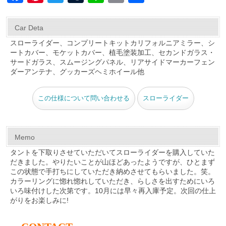
a
nt
wi
u
n
m
有
c
er
tt
m
e
ail
Car Deta
e
e
er
bl
スローライダー、コンプリートキットカリフォルニアミラー、シ
ートカバー、モケットカバー、植毛塗装加工、セカンドガラス・
b
st
r
サードガラス、スムージングパネル、リアサイドマーカーフェン
o
ダーアンテナ、グッカーズヘミホイール他
o
この仕様について問い合わせる
スローライダー
k
Memo
タントを下取りさせていただいてスローライダーを購入していた
だきました。やりたいことが山ほどあったようですが、ひとまず
この状態で手打ちにしていただき納めさせてもらいました。笑。
カラーリングに惚れ惚れしていただき、らしさを出すためにいろ
いろ味付けした次第です。10月には早々再入庫予定。次回の仕上
がりをお楽しみに!