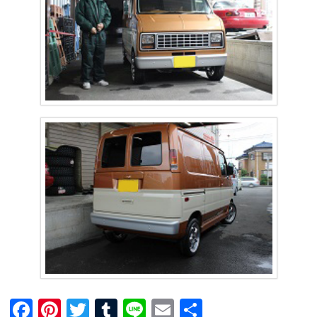
F
Pi
T
T
Li
E
共