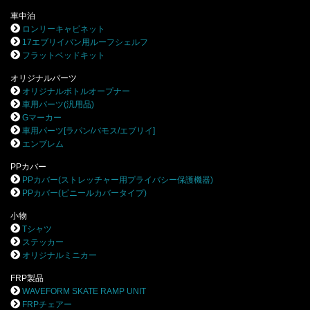
車中泊
ロンリーキャビネット
17エブリイバン用ルーフシェルフ
フラットベッドキット
オリジナルパーツ
オリジナルボトルオープナー
車用パーツ(汎用品)
Gマーカー
車用パーツ[ラパン/バモス/エブリイ]
エンブレム
PPカバー
PPカバー(ストレッチャー用プライバシー保護機器)
PPカバー(ビニールカバータイプ)
小物
Tシャツ
ステッカー
オリジナルミニカー
FRP製品
WAVEFORM SKATE RAMP UNIT
FRPチェアー