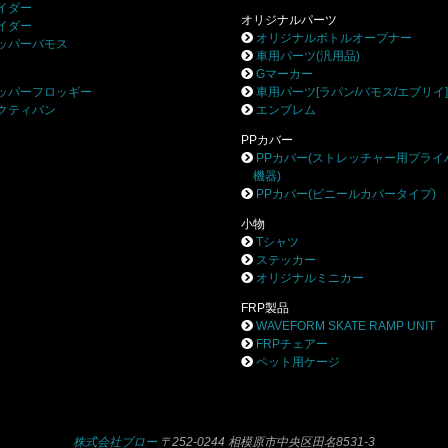
イダー
オリジナルパーツ
イダー
オリジナルボトルオープナー
ッパーバモス
車用パーツ(汎用品)
Gマーカー
ッパーフロッギー
車用パーツ[ラパン/バモス/エブリイ
クティバン
エンブレム
PPカバー
PPカバー(ストレッチャー用プライ
機器)
PPカバー(ビニールカバータイプ)
小物
Tシャツ
ステッカー
オリジナルミニカー
FRP製品
WAVEFORM SKATE RAMP UNIT
FRPチェアー
ペット用ケージ
株式会社ブロー
〒252-0244 相模原市中央区田名8531-3