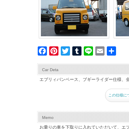
F
Pi
T
T
Li
E
共
a
nt
wi
u
n
m
有
c
er
tt
m
e
ail
Car Deta
e
e
er
bl
エブリィバンベース、ブギーライダー仕様、
b
st
r
o
この仕様に
o
k
Memo
お乗りの車を下取りに入れていただいて、エ