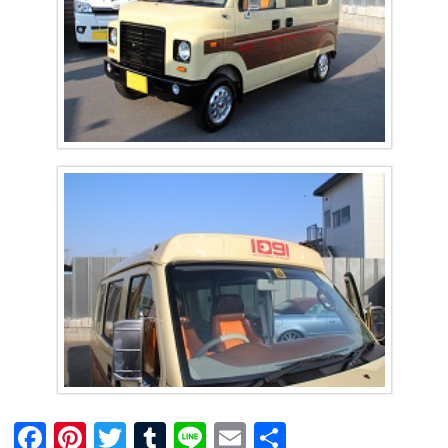
F
Pi
T
T
Li
E
共