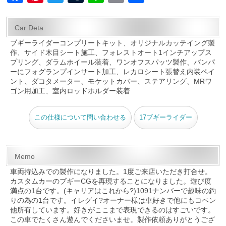
a
nt
wi
u
n
m
有
c
er
tt
m
e
ail
Car Deta
e
e
er
bl
ブギーライダーコンプリートキット、オリジナルカッテイング製
作、サイド木目シート施工、フォレストオート1インチアップス
b
st
r
プリング、ダラムホイール装着、ワンオフスパッツ製作、バンパ
o
ーにフォグランプインサート加工、レカロシート張替え内装ペイ
ント、ダコタメーター、モケットカバー、ステアリング、MRワ
o
ゴン用加工、室内ロッドホルダー装着
k
この仕様について問い合わせる
17ブギーライダー
Memo
車両持込みでの製作になりました。1度ご来店いただき打合せ。
カスタムカーのブギーCGを再現することになりました。遊び度
満点の1台です。(キャリアはこれから?)1091ナンバーで趣味の釣
りの為の1台です。イレグイ?オーナー様は車好きで他にもコペン
他所有しています。好きがここまで表現できるのはすごいです。
この車でたくさん遊んでくださいませ。製作依頼ありがとうござ