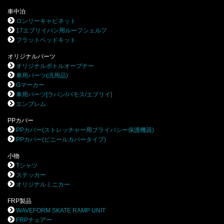
車中泊
ロンリーキャビネット
17エブリイバン用ルーフシェルフ
フラットベッドキット
オリジナルパーツ
オリジナルボトルオープナー
車用パーツ(汎用品)
Gマーカー
車用パーツ[ラパン/バモス/エブリイ]
エンブレム
PPカバー
PPカバー(ストレッチャー用プライバシー保護機器)
PPカバー(ビニールカバータイプ)
小物
Tシャツ
ステッカー
オリジナルミニカー
FRP製品
WAVEFORM SKATE RAMP UNIT
FRPチェアー