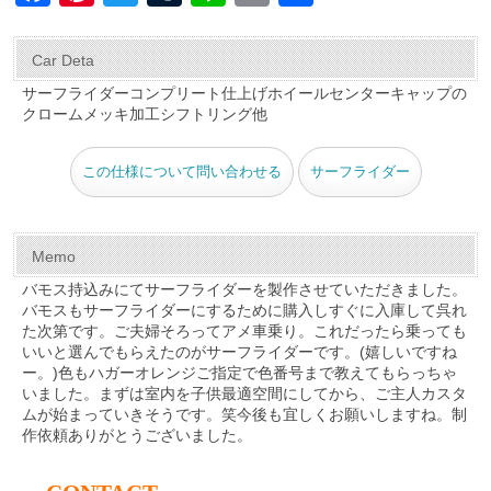
a
nt
wi
u
n
m
有
c
er
tt
m
e
ail
Car Deta
e
e
er
bl
サーフライダーコンプリート仕上げホイールセンターキャップの
クロームメッキ加工シフトリング他
b
st
r
o
この仕様について問い合わせる
サーフライダー
o
k
Memo
バモス持込みにてサーフライダーを製作させていただきました。
バモスもサーフライダーにするために購入しすぐに入庫して呉れ
た次第です。ご夫婦そろってアメ車乗り。これだったら乗っても
いいと選んでもらえたのがサーフライダーです。(嬉しいですね
ー。)色もハガーオレンジご指定で色番号まで教えてもらっちゃ
いました。まずは室内を子供最適空間にしてから、ご主人カスタ
ムが始まっていきそうです。笑今後も宜しくお願いしますね。制
作依頼ありがとうございました。