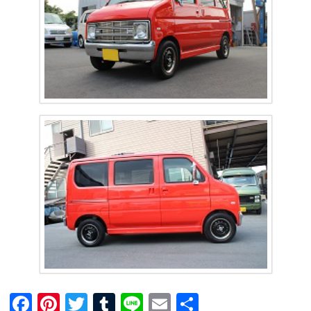
F
Pi
T
T
Li
E
共