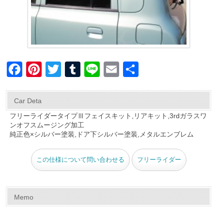
F
Pi
T
T
Li
E
共
a
nt
wi
u
n
m
有
c
er
tt
m
e
ail
Car Deta
e
e
er
bl
フリーライダータイプⅢフェイスキット,リアキット,3rdガラスワ
ンオフスムージング加工
b
st
r
純正色×シルバー塗装,ドア下シルバー塗装,メタルエンブレム
o
o
この仕様について問い合わせる
フリーライダー
k
Memo