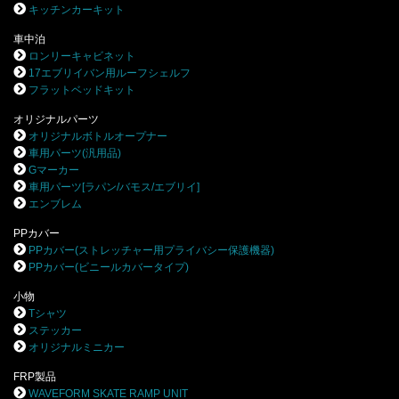
キッチンカーキット
車中泊
ロンリーキャビネット
17エブリイバン用ルーフシェルフ
フラットベッドキット
オリジナルパーツ
オリジナルボトルオープナー
車用パーツ(汎用品)
Gマーカー
車用パーツ[ラパン/バモス/エブリイ]
エンブレム
PPカバー
PPカバー(ストレッチャー用プライバシー保護機器)
PPカバー(ビニールカバータイプ)
小物
Tシャツ
ステッカー
オリジナルミニカー
FRP製品
WAVEFORM SKATE RAMP UNIT