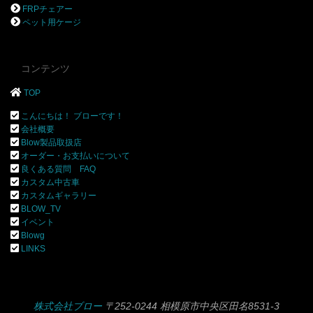
FRPチェアー
ペット用ケージ
コンテンツ
TOP
こんにちは！ ブローです！
会社概要
Blow製品取扱店
オーダー・お支払いについて
良くある質問 FAQ
カスタム中古車
カスタムギャラリー
BLOW_TV
イベント
Blowg
LINKS
株式会社ブロー
〒252-0244 相模原市中央区田名8531-3