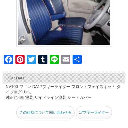
F
Pi
T
T
Li
E
共
a
nt
wi
u
n
m
有
c
er
tt
m
e
ail
Car Deta
e
e
er
bl
NV100 ワゴン DA17ブギーライダー フロントフェイスキット,タ
イプⅢグリル,
b
st
r
純正色×黒 塗装,サイドライン塗装,シートカバー
o
o
この仕様について問い合わせる
17ブギーライダー
k