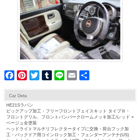
F
Pi
T
T
Li
E
共
a
nt
wi
u
n
m
有
c
er
tt
m
e
ail
Car Deta
e
e
er
bl
HE21Sラパン
ピックアップ加工・フリーフロントフェイスキット タイプⅢ・
b
st
r
フロントグリル、フロントバンパークロームメッキ加工/レッド ×
o
ベージュ全塗装
ヘッドライトマルチリフレクタータイプに交換・荷台フック加
o
工・バックドア用コインロック加工・フェンダーアンテナ(US)