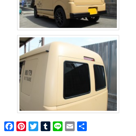
F
Pi
T
T
Li
E
共