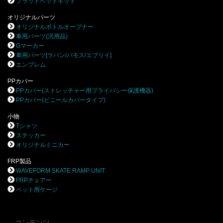
フラットベッドキット
オリジナルパーツ
オリジナルボトルオープナー
車用パーツ(汎用品)
Gマーカー
車用パーツ[ラパン/バモス/エブリイ]
エンブレム
PPカバー
PPカバー(ストレッチャー用プライバシー保護機器)
PPカバー(ビニールカバータイプ)
小物
Tシャツ
ステッカー
オリジナルミニカー
FRP製品
WAVEFORM SKATE RAMP UNIT
FRPチェアー
ペット用ケージ
コンテンツ