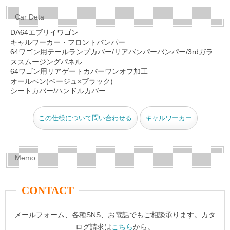
a
nt
wi
u
n
m
有
c
er
tt
m
e
ail
Car Deta
e
e
er
bl
DA64エブリイワゴン
キャルワーカー・フロントバンパー
b
st
r
64ワゴン用テールランプカバー/リアバンパーバンパー/3rdガラ
o
ススムージングパネル
64ワゴン用リアゲートカバーワンオフ加工
o
オールペン(ベージュ×ブラック)
シートカバー/ハンドルカバー
k
この仕様について問い合わせる
キャルワーカー
Memo
CONTACT
メールフォーム、各種SNS、お電話でもご相談承ります。カタ
ログ請求は
こちら
から。