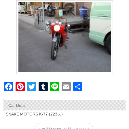
F
Pi
T
T
Li
E
共
a
nt
wi
u
n
m
有
c
er
tt
m
e
ail
Car Deta
e
e
er
bl
SNAKE MOTORS K-77 (223㏄)
b
st
r