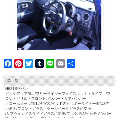
F
Pi
T
T
Li
E
共
a
nt
wi
u
n
m
有
c
er
tt
m
e
ail
Car Deta
e
e
er
bl
HE21Sラパン
ピックアップ加工/フリーライダーフェイスキット・タイプⅢ/フ
b
st
r
ロントグリル・フロントバンパー・リアバンパー
o
クロームメッキ加工/全塗装/ベッド内ヒッポーライナー塗/USア
ンテナ/フロントガラス・クールベールガラスに交換
o
/リアウインドスライドガラスに変更/フック埋込/ヒッチメンバー