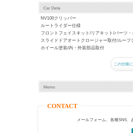
c
er
tt
m
e
ail
Car Deta
e
e
er
bl
NV100クリッパー
b
st
r
ルートライダー仕様
フロントフェイスキット/リアキット/パーツ・
o
スライドドアオートクロージャー取付/ルーフテントT
o
ホイール塗装/内・外装部品取付
k
この仕様に
Memo
CONTACT
メールフォーム、各種SNS