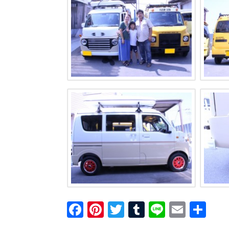
F
Pi
T
T
Li
E
共
a
nt
wi
u
n
m
有