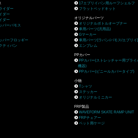
ス
17エブリイバン用ルーフシェルフ
ライダー
フラットベッドキット
イダー
オリジナルパーツ
イダー
オリジナルボトルオープナー
ッパーバモス
車用パーツ(汎用品)
Gマーカー
ッパーフロッギー
車用パーツ[ラパン/バモス/エブリイ
クティバン
エンブレム
PPカバー
PPカバー(ストレッチャー用プライ
機器)
PPカバー(ビニールカバータイプ)
小物
Tシャツ
ステッカー
オリジナルミニカー
FRP製品
WAVEFORM SKATE RAMP UNIT
FRPチェアー
ペット用ケージ