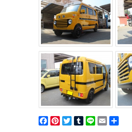
F
Pi
T
T
Li
E
共
a
nt
wi
u
n
m
有