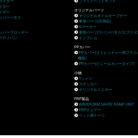
ライダー
フラットベッドキット
イダー
オリジナルパーツ
イダー
オリジナルボトルオープナー
ッパーバモス
車用パーツ(汎用品)
Gマーカー
ッパーフロッギー
車用パーツ[ラパン/バモス/エブリイ
クティバン
エンブレム
PPカバー
PPカバー(ストレッチャー用プライ
機器)
PPカバー(ビニールカバータイプ)
小物
Tシャツ
ステッカー
オリジナルミニカー
FRP製品
WAVEFORM SKATE RAMP UNIT
FRPチェアー
ペット用ケージ