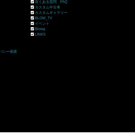
良くある質問 FAQ
カスタム中古車
カスタムギャラリー
BLOW_TV
イベント
Blowg
]
LINKS
バシー保護