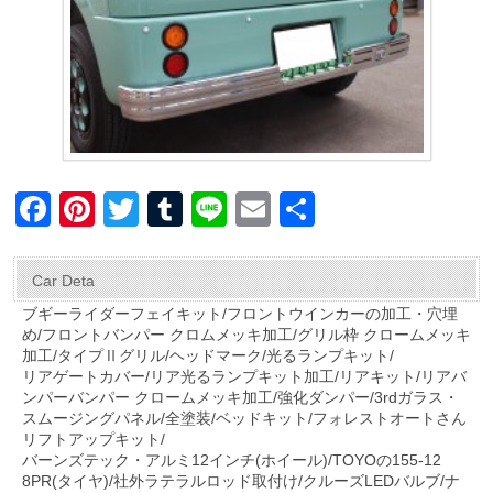
F
Pi
T
T
Li
E
共
a
nt
wi
u
n
m
有
c
er
tt
m
e
ail
Car Deta
e
e
er
bl
ブギーライダーフェイキット/フロントウインカーの加工・穴埋
め/フロントバンパー クロムメッキ加工/グリル枠 クロームメッキ
b
st
r
加工/タイプⅡグリル/ヘッドマーク/光るランプキット/
o
リアゲートカバー/リア光るランプキット加工/リアキット/リアバ
ンパーバンパー クロームメッキ加工/強化ダンパー/3rdガラス・
o
スムージングパネル/全塗装/ベッドキット/フォレストオートさん
リフトアップキット/
k
バーンズテック・アルミ12インチ(ホイール)/TOYOの155-12
8PR(タイヤ)/社外ラテラルロッド取付け/クルーズLEDバルブ/ナ