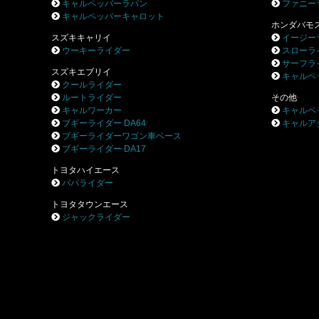
キャルペッパーラパン
ファニー
キャルペッパーキャロット
ホンダバモ
スズキキャリイ
イージー
ウーキーライダー
スローラ
サーフラ
スズキエブリイ
キャルペ
クールライダー
ルートライダー
その他
キャルワーカー
キャルペ
ブギーライダー DA64
キャルア
ブギーライダーワゴン車ベース
ブギーライダー DA17
トヨタハイエース
パパライダー
トヨタタウンエース
ジャックライダー