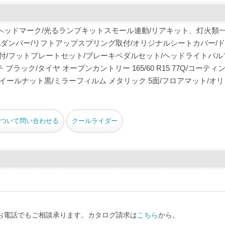
ヘッドマーク/光るランプキットスモール連動/リアキット、灯火類一
化ダンパー/リフトアップスプリング取付/オリジナルシートカバー/
付/フットプレートセット/ブレーキペダルセット/ヘッドライトバル
チ ブラック/タイヤ オープンカントリー 165/60 R15 77Q/コーティ
ホイールナット黒/ミラーフィルム メタリック 5面/フロアマット/オ
ついて問い合わせる
クールライダー
、お電話でもご相談承ります。カタログ請求は
こちら
から。