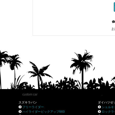
お
custom car
.
スズキラパン
ダイハツゼ
フリーライダー
シェルキ
ハイライダーピックアップ660
ロックラ