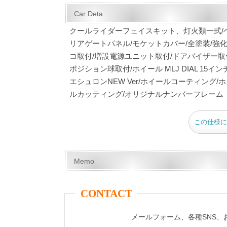
c
er
tt
m
e
ail
Car Deta
e
e
er
bl
クールライダーフェイスキット、灯火類一式/
b
st
r
リアゲートパネル/モケットカバー/全塗装/強
コ取付/増設電源ユニット取付/ドアバイザー取
o
ポジション球取付/ホイール MLJ DIAL 15イン
o
エシュロンNEW Ver/ホイールコーティング/
k
ルカッティング/オリジナルナンバーフレーム
この仕様に
Memo
CONTACT
メールフォーム、各種SNS