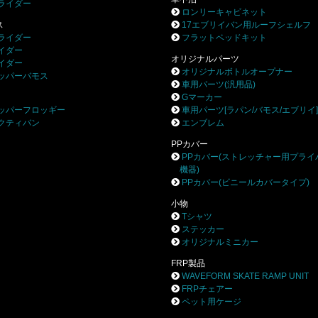
ライダー
ロンリーキャビネット
ス
17エブリイバン用ルーフシェルフ
ライダー
フラットベッドキット
イダー
オリジナルパーツ
イダー
オリジナルボトルオープナー
ッパーバモス
車用パーツ(汎用品)
Gマーカー
ッパーフロッギー
車用パーツ[ラパン/バモス/エブリイ
クティバン
エンブレム
PPカバー
PPカバー(ストレッチャー用プライ
機器)
PPカバー(ビニールカバータイプ)
小物
Tシャツ
ステッカー
オリジナルミニカー
FRP製品
WAVEFORM SKATE RAMP UNIT
FRPチェアー
ペット用ケージ