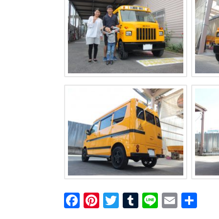
F
Pi
T
T
Li
E
共
a
nt
wi
u
n
m
有