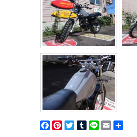
F
Pi
T
T
Li
E
共
a
nt
wi
u
n
m
有