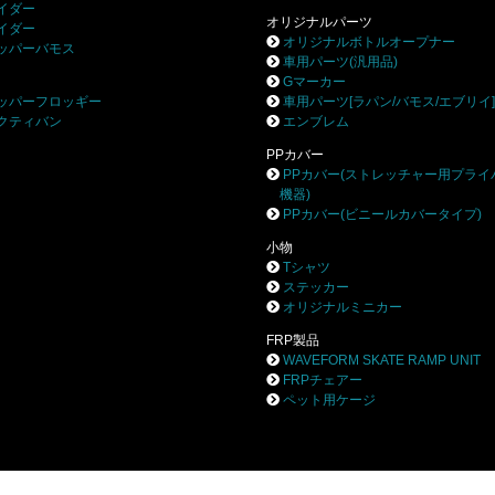
イダー
オリジナルパーツ
イダー
オリジナルボトルオープナー
ッパーバモス
車用パーツ(汎用品)
Gマーカー
ッパーフロッギー
車用パーツ[ラパン/バモス/エブリイ
クティバン
エンブレム
PPカバー
PPカバー(ストレッチャー用プライ
機器)
PPカバー(ビニールカバータイプ)
小物
Tシャツ
ステッカー
オリジナルミニカー
FRP製品
WAVEFORM SKATE RAMP UNIT
FRPチェアー
ペット用ケージ
株式会社ブロー
〒252-0244 相模原市中央区田名8531-3