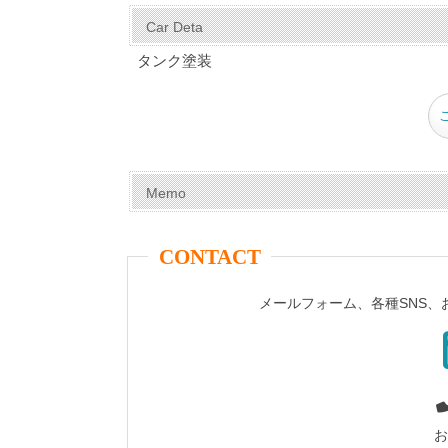
c
er
tt
m
e
ail
Car Deta
e
e
er
bl
タンク塗装
b
st
r
o
o
k
Memo
CONTACT
メールフォーム、各種SNS
お