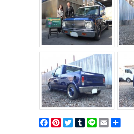
F
Pi
T
T
Li
E
共
a
nt
wi
u
n
m
有