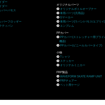
イダー
オリジナルパーツ
イダー
オリジナルボトルオープナー
ッパーバモス
車用パーツ(汎用品)
Gマーカー
ッパーフロッギー
車用パーツ[ラパン/バモス/エブリイ
クティバン
エンブレム
PPカバー
PPカバー(ストレッチャー用プライ
機器)
PPカバー(ビニールカバータイプ)
小物
Tシャツ
ステッカー
オリジナルミニカー
FRP製品
WAVEFORM SKATE RAMP UNIT
FRPチェアー
ペット用ケージ
株式会社ブロー
〒252-0244 相模原市中央区田名8531-3