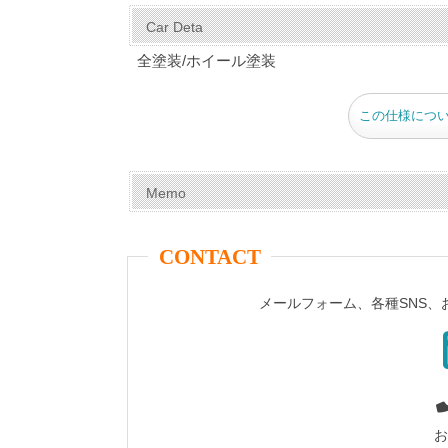
c
er
tt
m
e
ail
Car Deta
e
e
er
bl
全塗装/ホイール塗装
b
st
r
o
この仕様につ
o
k
Memo
CONTACT
メールフォーム、各種SNS
お