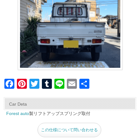
F
Pi
T
T
Li
E
共
a
nt
wi
u
n
m
有
c
er
tt
m
e
ail
Car Deta
e
e
er
bl
Forest auto
製リフトアップスプリング取付
b
st
r
この仕様について問い合わせる
o