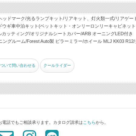
ヘッドマーク/光るランプキット/リアキット、灯火類一式/リアゲー
/ブギウギ車中泊キット(ベットキット・オンリーロンリーキャビネッ
ルカッティング/オリジナルシートカバー/ARB オーニングLED付き
ーニングルーム/Forest Auto製 ピラーミラー/ホイール MLJ KK03 R12
ついて問い合わせる
クールライダー
、お電話でもご相談承ります。カタログ請求は
こちら
から。