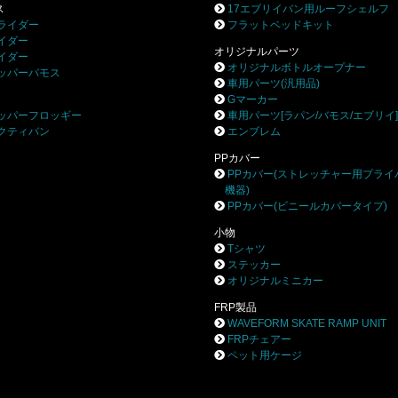
ス
17エブリイバン用ルーフシェルフ
ライダー
フラットベッドキット
イダー
オリジナルパーツ
イダー
オリジナルボトルオープナー
ッパーバモス
車用パーツ(汎用品)
Gマーカー
ッパーフロッギー
車用パーツ[ラパン/バモス/エブリイ
クティバン
エンブレム
PPカバー
PPカバー(ストレッチャー用プライ
機器)
PPカバー(ビニールカバータイプ)
小物
Tシャツ
ステッカー
オリジナルミニカー
FRP製品
WAVEFORM SKATE RAMP UNIT
FRPチェアー
ペット用ケージ