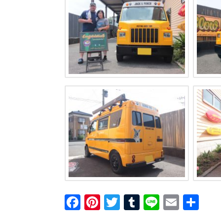
F
Pi
T
T
Li
E
共
a
nt
wi
u
n
m
有