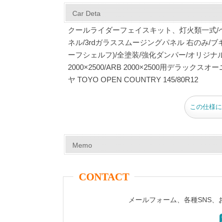
c
er
tt
m
e
ail
Car Deta
e
e
er
bl
クールライダーフェイスキット、灯火類一式/
b
st
r
ネル/3rdガラススムージングパネル 右のみ
ーフシェルフ)/全塗装/強化ダンパー/オリジナ
o
2000×2500/ARB 2000×2500用デラックスオ
o
ヤ TOYO OPEN COUNTRY 145/80R12
k
この仕様に
Memo
CONTACT
メールフォーム、各種SNS