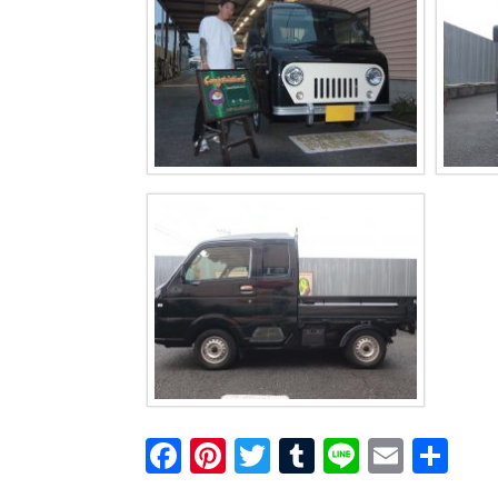
F
Pi
T
T
Li
E
共
a
nt
wi
u
n
m
有