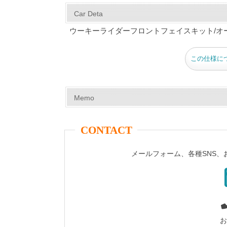
c
er
tt
m
e
ail
Car Deta
e
e
er
bl
ウーキーライダーフロントフェイスキット/オ
b
st
r
o
この仕様に
o
k
Memo
CONTACT
メールフォーム、各種SNS
お