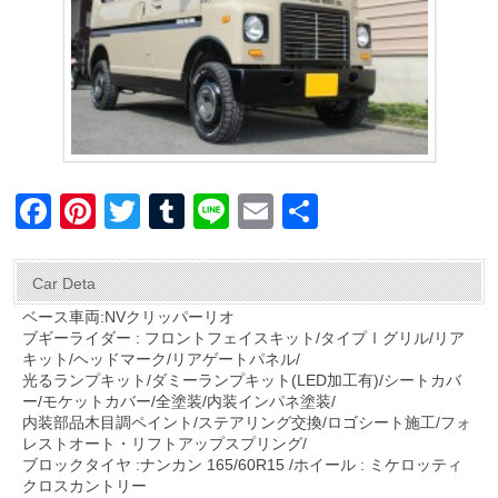
F
Pi
T
T
Li
E
共
a
nt
wi
u
n
m
有
c
er
tt
m
e
ail
Car Deta
e
e
er
bl
ベース車両:NVクリッパーリオ
ブギーライダー : フロントフェイスキット/タイプⅠグリル/リア
b
st
r
キット/ヘッドマーク/リアゲートパネル/
o
光るランプキット/ダミーランプキット(LED加工有)/シートカバ
ー/モケットカバー/全塗装/内装インパネ塗装/
o
内装部品木目調ペイント/ステアリング交換/ロゴシート施工/フォ
レストオート・リフトアップスプリング/
k
ブロックタイヤ :ナンカン 165/60R15 /ホイール : ミケロッティ
クロスカントリー