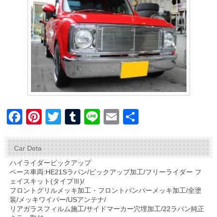
F
Pi
T
T
Li
E
共
a
nt
wi
u
n
m
有
c
er
tt
m
e
ail
Car Deta
e
e
er
bl
ハイライダーピックアップ
ベース車両:HE21Sラパン/ピックアップ加工/フリーライダー フ
b
st
r
ェイスキット(タイプⅢ)/
o
フロントグリルメッキ加工・フロントバンパーメッキ加工/全塗
装/メッキワイパー/USアンテナ/
o
リアガラスフィルム施工/サイドマーカー穴埋加工/22ラパン純正