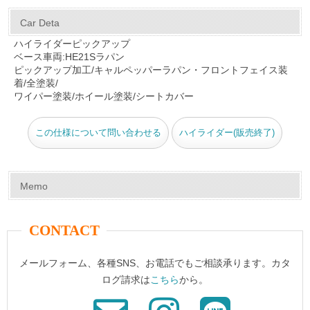
a
nt
wi
u
n
m
有
c
er
tt
m
e
ail
Car Deta
e
e
er
bl
ハイライダーピックアップ
ベース車両:HE21Sラパン
b
st
r
ピックアップ加工/キャルペッパーラパン・フロントフェイス装
o
着/全塗装/
ワイパー塗装/ホイール塗装/シートカバー
o
k
この仕様について問い合わせる
ハイライダー(販売終了)
Memo
CONTACT
メールフォーム、各種SNS、お電話でもご相談承ります。カタ
ログ請求は
こちら
から。