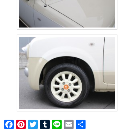
F
Pi
T
T
Li
E
共