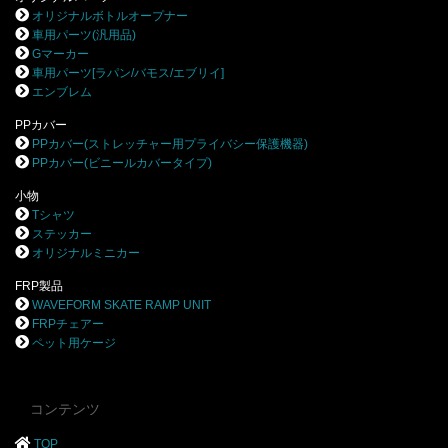
オリジナルボトルオープナー
車用パーツ(汎用品)
Gマーカー
車用パーツ[ラパン/バモス/エブリイ]
エンブレム
PPカバー
PPカバー(ストレッチャー用プライバシー保護機器)
PPカバー(ビニールカバータイプ)
小物
Tシャツ
ステッカー
オリジナルミニカー
FRP製品
WAVEFORM SKATE RAMP UNIT
FRPチェアー
ペット用ケージ
コンテンツ
TOP