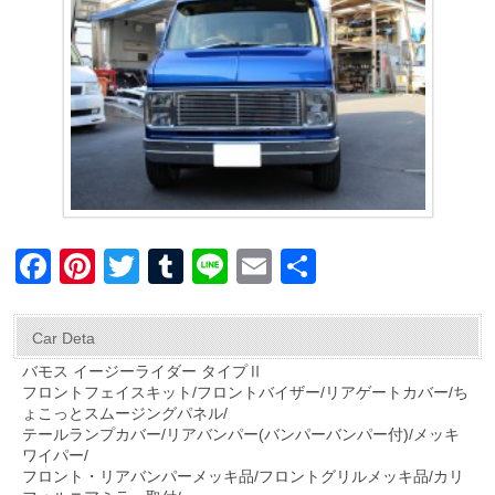
F
Pi
T
T
Li
E
共
a
nt
wi
u
n
m
有
c
er
tt
m
e
ail
Car Deta
e
e
er
bl
バモス イージーライダー タイプⅡ
フロントフェイスキット/フロントバイザー/リアゲートカバー/ち
b
st
r
ょこっとスムージングパネル/
o
テールランプカバー/リアバンパー(バンパーバンパー付)/メッキ
ワイパー/
o
フロント・リアバンパーメッキ品/フロントグリルメッキ品/カリ