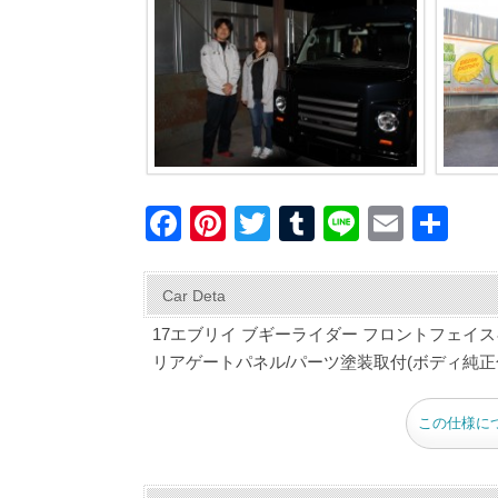
F
Pi
T
T
Li
E
共
a
nt
wi
u
n
m
有
c
er
tt
m
e
ail
Car Deta
e
e
er
bl
17エブリイ ブギーライダー フロントフェイス
b
st
r
リアゲートパネル/パーツ塗装取付(ボディ純正
o
この仕様に
o
k