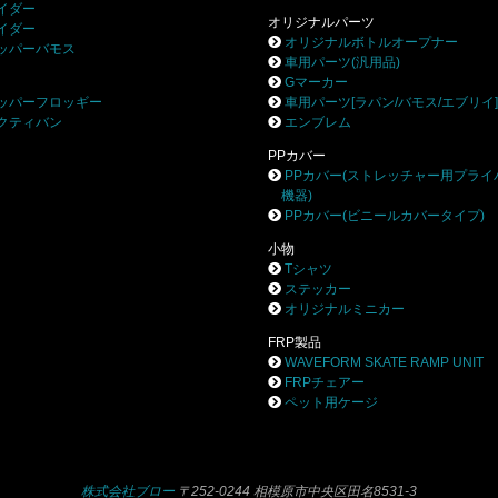
イダー
オリジナルパーツ
イダー
オリジナルボトルオープナー
ッパーバモス
車用パーツ(汎用品)
Gマーカー
ッパーフロッギー
車用パーツ[ラパン/バモス/エブリイ
クティバン
エンブレム
PPカバー
PPカバー(ストレッチャー用プライ
機器)
PPカバー(ビニールカバータイプ)
小物
Tシャツ
ステッカー
オリジナルミニカー
FRP製品
WAVEFORM SKATE RAMP UNIT
FRPチェアー
ペット用ケージ
株式会社ブロー
〒252-0244 相模原市中央区田名8531-3