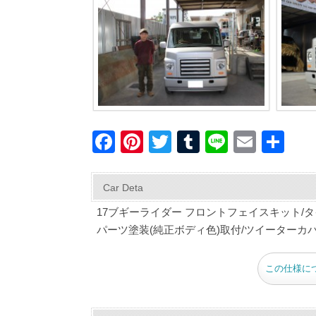
F
Pi
T
T
Li
E
共
a
nt
wi
u
n
m
有
c
er
tt
m
e
ail
Car Deta
e
e
er
bl
17ブギーライダー フロントフェイスキット/タ
b
st
r
パーツ塗装(純正ボディ色)取付/ツイーターカ
o
この仕様に
o
k