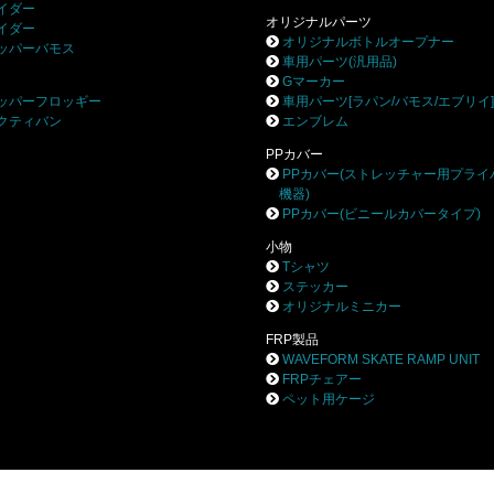
イダー
オリジナルパーツ
イダー
オリジナルボトルオープナー
ッパーバモス
車用パーツ(汎用品)
Gマーカー
ッパーフロッギー
車用パーツ[ラパン/バモス/エブリイ
クティバン
エンブレム
PPカバー
PPカバー(ストレッチャー用プライ
機器)
PPカバー(ビニールカバータイプ)
小物
Tシャツ
ステッカー
オリジナルミニカー
FRP製品
WAVEFORM SKATE RAMP UNIT
FRPチェアー
ペット用ケージ
株式会社ブロー
〒252-0244 相模原市中央区田名8531-3