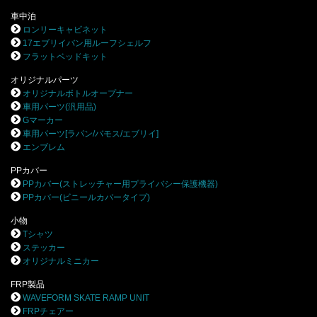
車中泊
ロンリーキャビネット
17エブリイバン用ルーフシェルフ
フラットベッドキット
オリジナルパーツ
オリジナルボトルオープナー
車用パーツ(汎用品)
Gマーカー
車用パーツ[ラパン/バモス/エブリイ]
エンブレム
PPカバー
PPカバー(ストレッチャー用プライバシー保護機器)
PPカバー(ビニールカバータイプ)
小物
Tシャツ
ステッカー
オリジナルミニカー
FRP製品
WAVEFORM SKATE RAMP UNIT
FRPチェアー