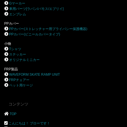
Gマーカー
車用パーツ[ラパン/バモス/エブリイ]
エンブレム
PPカバー
PPカバー(ストレッチャー用プライバシー保護機器)
PPカバー(ビニールカバータイプ)
小物
Tシャツ
ステッカー
オリジナルミニカー
FRP製品
WAVEFORM SKATE RAMP UNIT
FRPチェアー
ペット用ケージ
コンテンツ
TOP
こんにちは！ ブローです！